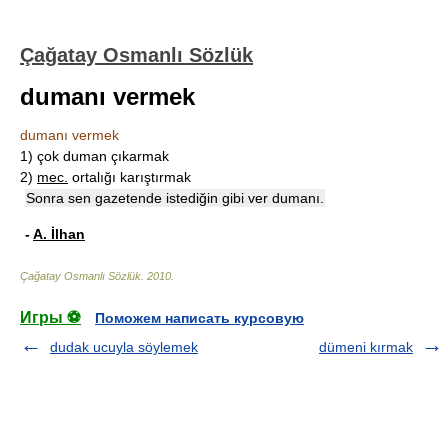
Çağatay Osmanlı Sözlük
dumanı vermek
dumanı vermek
1)
çok duman çıkarmak
2)
mec.
ortalığı karıştırmak
Sonra sen gazetende istediğin gibi ver dumanı.
-
A. İlhan
Çağatay Osmanlı Sözlük
.
2010
.
Игры ⚽
Поможем написать курсовую
dudak ucuyla söylemek
dümeni kırmak