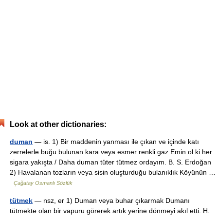
Look at other dictionaries:
duman
— is. 1) Bir maddenin yanması ile çıkan ve içinde katı
zerrelerle buğu bulunan kara veya esmer renkli gaz Emin ol ki her
sigara yakışta / Daha duman tüter tütmez ordayım. B. S. Erdoğan
2) Havalanan tozların veya sisin oluşturduğu bulanıklık Köyünün …
Çağatay Osmanlı Sözlük
tütmek
— nsz, er 1) Duman veya buhar çıkarmak Dumanı
tütmekte olan bir vapuru görerek artık yerine dönmeyi akıl etti. H.