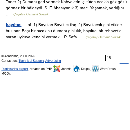
Taner 2) Dumanı geri vermek Kahvelerin içi tüten ocakla göz gözü
görmez bir hâldeydi. S. F. Abasıyanık 3) mec. Yaşamak, varlığını…
…
Çağatay Osmanlı Sözlük
bayıltıcı
— sf. 1) Bayıltan Bayıltıcı ilaç. 2) Bayıltacak gibi etkide
bulunan Başı bir sıcak su dumanı gibi ılık, bayıltıcı bir rehavetle
saran uykuya kendini vermek... P. Safa …
Çağatay Osmanlı Sözlük
© Academic, 2000-2026
18+
Contact us:
Technical Support
,
Advertising
Dictionaries export
, created on PHP,
Joomla,
Drupal,
WordPress,
MODx.