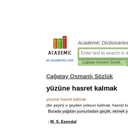
Academic Dictionarie
en-academic.com
Çağatay Osmanlı Sözlük
Çağatay Osmanlı Sözlük
yüzüne hasret kalmak
yüzüne
hasret
kalmak
(
bir
şeyin
)
o
şeyden
yoksun
kalmak
,
hasret
k
Burada
yağdan
yumurtadan
geçtik
,
ekmek
y
-
M
.
Ş
.
Esendal