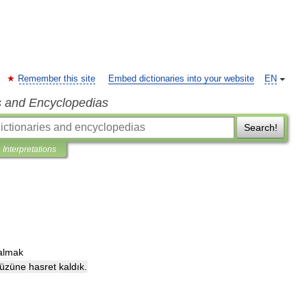
Remember this site
Embed dictionaries into your website
EN
s and Encyclopedias
Search!
Interpretations
almak
üzüne
hasret
kaldık
.