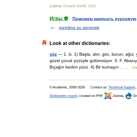
Çağatay
Osmanlı
Sözlük
.
2010
.
Игры ⚽
Поможем написать курсовую
yüreğine su serpmek
Look at other dictionaries:
yüz
— 1. is. 1) Başta, alın, göz, burun, ağız
güzel çocuk yüzüyle gülümsüyor. S. F. Abasıy
Bıçağın keskin yüzü. 4) Bir kumaşın… …
Ça
© Academic, 2000-2026
Contact us:
Technical Support
,
Dictionaries export
, created on PHP,
Joomla,
Dr