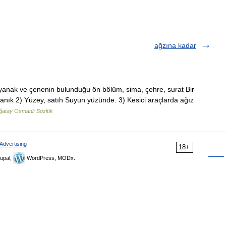
ağzına kadar
, yanak ve çenenin bulunduğu ön bölüm, sima, çehre, surat Bir
anık 2) Yüzey, satıh Suyun yüzünde. 3) Kesici araçlarda ağız
ğatay Osmanlı Sözlük
Advertising
18+
upal,
WordPress, MODx.