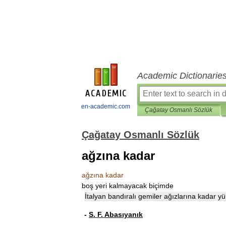
Academic Dictionarie
en-academic.com
Çağatay Osmanlı Sözlük
Çağatay Osmanlı Sözlük
ağzına kadar
ağzına
kadar
boş
yeri
kalmayacak
biçimde
İtalyan
bandıralı
gemiler
ağızlarına
kadar
yü
-
S
.
F
.
Abasıyanık