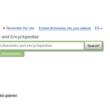
Remember this site
Embed dictionaries into your website
EN
s and Encyclopedias
Search!
Interpretations
klü
giderler
.