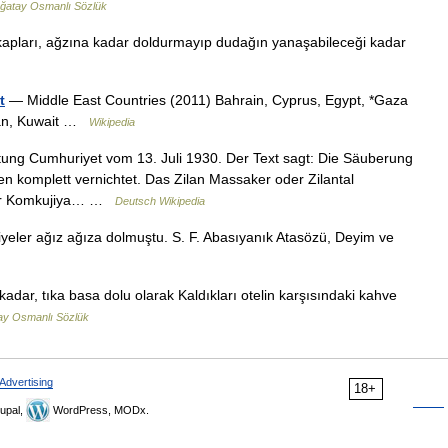
ğatay Osmanlı Sözlük
kapları, ağzına kadar doldurmayıp dudağın yanaşabileceği kadar
t
— Middle East Countries (2011) Bahrain, Cyprus, Egypt, *Gaza
ordan, Kuwait …
Wikipedia
ung Cumhuriyet vom 13. Juli 1930. Der Text sagt: Die Säuberung
n komplett vernichtet. Das Zilan Massaker oder Zilantal
oder Komkujiya… …
Deutsch Wikipedia
eler ağız ağıza dolmuştu. S. F. Abasıyanık Atasözü, Deyim ve
kadar, tıka basa dolu olarak Kaldıkları otelin karşısındaki kahve
ay Osmanlı Sözlük
Advertising
18+
upal,
WordPress, MODx.