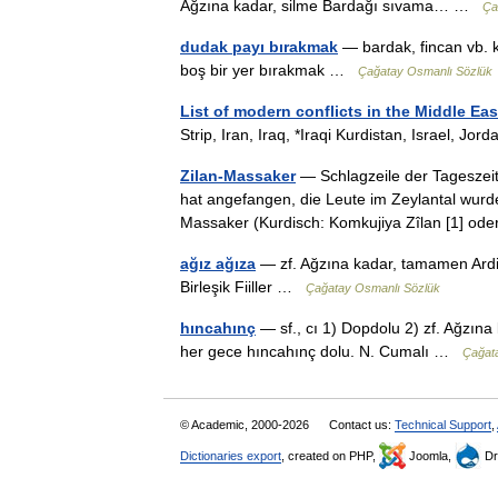
Ağzına kadar, silme Bardağı sıvama… …
Ça
dudak payı bırakmak
— bardak, fincan vb. 
boş bir yer bırakmak …
Çağatay Osmanlı Sözlük
List of modern conflicts in the Middle Eas
Strip, Iran, Iraq, *Iraqi Kurdistan, Israel, J
Zilan-Massaker
— Schlagzeile der Tageszeit
hat angefangen, die Leute im Zeylantal wurde
Massaker (Kurdisch: Komkujiya Zîlan [1] 
ağız ağıza
— zf. Ağzına kadar, tamamen Ardiy
Birleşik Fiiller …
Çağatay Osmanlı Sözlük
hıncahınç
— sf., cı 1) Dopdolu 2) zf. Ağzına 
her gece hıncahınç dolu. N. Cumalı …
Çağat
© Academic, 2000-2026
Contact us:
Technical Support
,
Dictionaries export
, created on PHP,
Joomla,
Dr