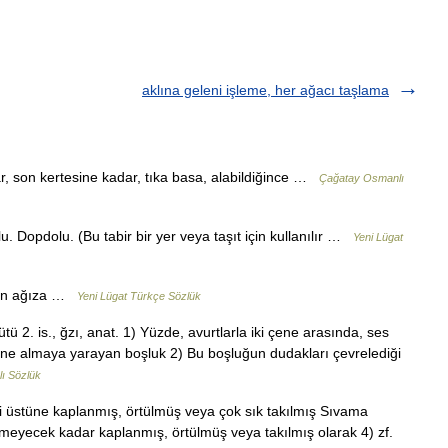
aklına geleni işleme, her ağacı taşlama
, son kertesine kadar, tıka basa, alabildiğince …
Çağatay Osmanlı
. Dopdolu. (Bu tabir bir yer veya taşıt için kullanılır …
Yeni Lügat
dan ağıza …
Yeni Lügat Türkçe Sözlük
ü 2. is., ğzı, anat. 1) Yüzde, avurtlarla iki çene arasında, ses
çine almaya yarayan boşluk 2) Bu boşluğun dudakları çevrelediği
ı Sözlük
ibi üstüne kaplanmış, örtülmüş veya çok sık takılmış Sıvama
ülmeyecek kadar kaplanmış, örtülmüş veya takılmış olarak 4) zf.