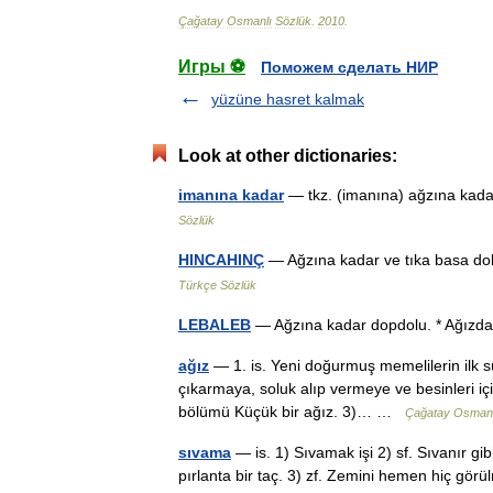
Çağatay
Osmanlı
Sözlük
.
2010
.
Игры ⚽
Поможем сделать НИР
yüzüne hasret kalmak
Look at other dictionaries:
imanına kadar
— tkz. (imanına) ağzına kadar
Sözlük
HINCAHINÇ
— Ağzına kadar ve tıka basa dolu
Türkçe Sözlük
LEBALEB
— Ağzına kadar dopdolu. * Ağız
ağız
— 1. is. Yeni doğurmuş memelilerin ilk süt
çıkarmaya, soluk alıp vermeye ve besinleri i
bölümü Küçük bir ağız. 3)… …
Çağatay Osmanl
sıvama
— is. 1) Sıvamak işi 2) sf. Sıvanır g
pırlanta bir taç. 3) zf. Zemini hemen hiç gör