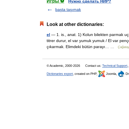
Игры ⚽
Нужно сделать НИР?
başta taşımak
Look at other dictionaries:
el
— 1. is., anat. 1) Kolun bilekten parmak u
titrer durur, el var yumuk yumuk / El var pen
çıkarmak. Elimdeki bütün parayı… …
Çağatay
© Academic, 2000-2026
Contact us:
Technical Support
,
Dictionaries export
, created on PHP,
Joomla,
Dr