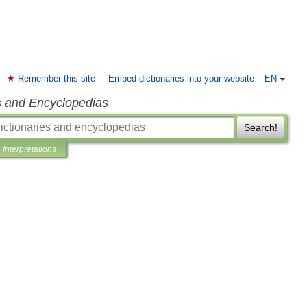
Remember this site
Embed dictionaries into your website
EN
s and Encyclopedias
Search!
Interpretations