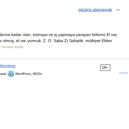
gözünü alamamak
çlarına kadar olan, tutmaya ve iş yapmaya yarayan bölümü El var,
çe olmuş, el var yumruk. Z. O. Saba 2) Sahiplik, mülkiyet Elden
 Osmanlı Sözlük
Advertising
18+
upal,
WordPress, MODx.