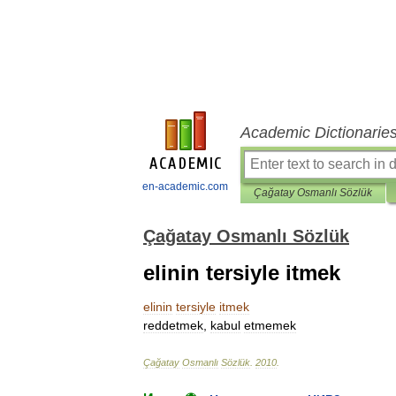
Academic Dictionarie
en-academic.com
Çağatay Osmanlı Sözlük
Çağatay Osmanlı Sözlük
elinin tersiyle itmek
elinin
tersiyle
itmek
reddetmek
,
kabul
etmemek
Çağatay
Osmanlı
Sözlük
.
2010
.