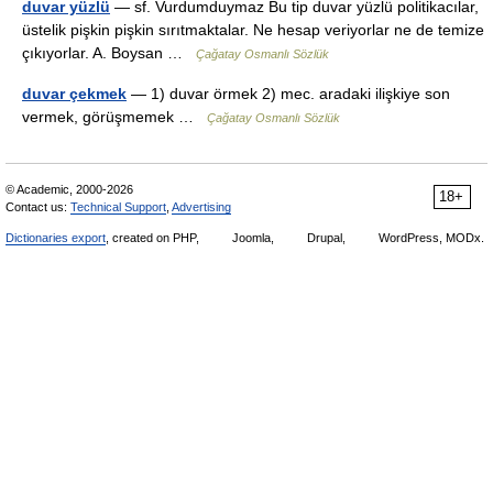
duvar yüzlü
— sf. Vurdumduymaz Bu tip duvar yüzlü politikacılar,
üstelik pişkin pişkin sırıtmaktalar. Ne hesap veriyorlar ne de temize
çıkıyorlar. A. Boysan …
Çağatay Osmanlı Sözlük
duvar çekmek
— 1) duvar örmek 2) mec. aradaki ilişkiye son
vermek, görüşmemek …
Çağatay Osmanlı Sözlük
© Academic, 2000-2026
18+
Contact us:
Technical Support
,
Advertising
Dictionaries export
, created on PHP,
Joomla,
Drupal,
WordPress, MODx.