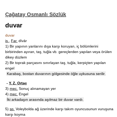
Çağatay Osmanlı Sözlük
duvar
duvar
is.
,
Far.
dīvār
1)
Bir yapının yanlarını dışa karşı koruyan, iç bölümlerini
birbirinden ayıran, taş, tuğla vb. gereçlerden yapılan veya örülen
dikey düzlem
2)
Bir toprak parçasını sınırlayan taş, tuğla, kerpiçten yapılan
engel
Karabaş, bostan duvarının gölgesinde öğle uykusuna serilir.
-
Y. Z. Ortaç
3)
mec.
Sonuç alınamayan yer
4)
mec.
Engel
İki arkadaşın arasında aşılmaz bir duvar vardı.
5)
sp.
Voleybolda ağ üzerinde karşı takım oyuncusunun vuruşuna
karşı koyma