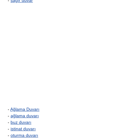
-
sağır duvar
-
Ağlama Duvarı
-
ağlama duvarı
-
buz duvarı
-
istinat duvarı
-
oturma duvarı