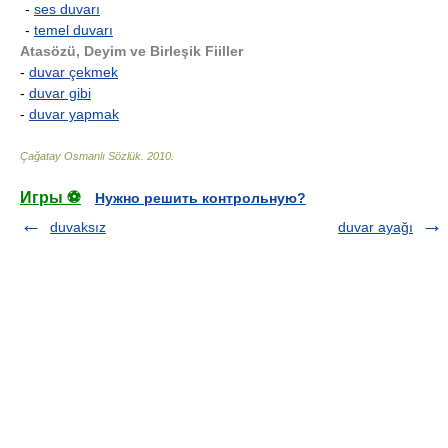
-
ses duvarı
-
temel duvarı
Atasözü, Deyim ve Birleşik Fiiller
-
duvar çekmek
-
duvar gibi
-
duvar yapmak
Çağatay Osmanlı Sözlük
.
2010
.
Игры ⚽
Нужно решить контрольную?
duvaksız
duvar ayağı