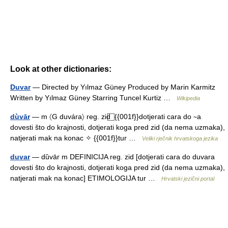
Look at other dictionaries:
Duvar
— Directed by Yılmaz Güney Produced by Marin Karmitz
Written by Yılmaz Güney Starring Tuncel Kurtiz …
Wikipedia
dùvār
— m 〈G duvára〉 reg. zid ⃞ {{001f}}dotjerati cara do ∼a
dovesti što do krajnosti, dotjerati koga pred zid (da nema uzmaka),
natjerati mak na konac ✧ {{001f}}tur …
Veliki rječnik hrvatskoga jezika
duvar
— dȕvār m DEFINICIJA reg. zid [dotjerati cara do duvara
dovesti što do krajnosti, dotjerati koga pred zid (da nema uzmaka),
natjerati mak na konac] ETIMOLOGIJA tur …
Hrvatski jezični portal