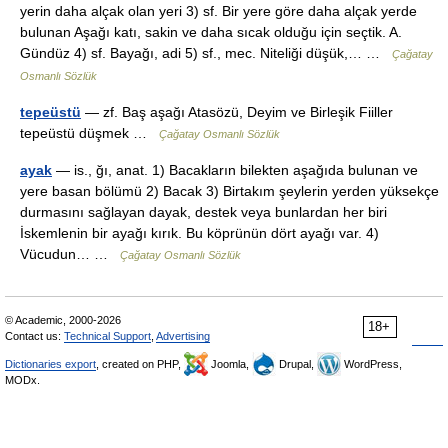
yerin daha alçak olan yeri 3) sf. Bir yere göre daha alçak yerde
bulunan Aşağı katı, sakin ve daha sıcak olduğu için seçtik. A.
Gündüz 4) sf. Bayağı, adi 5) sf., mec. Niteliği düşük,… …
Çağatay
Osmanlı Sözlük
tepeüstü
— zf. Baş aşağı Atasözü, Deyim ve Birleşik Fiiller
tepeüstü düşmek …
Çağatay Osmanlı Sözlük
ayak
— is., ğı, anat. 1) Bacakların bilekten aşağıda bulunan ve
yere basan bölümü 2) Bacak 3) Birtakım şeylerin yerden yüksekçe
durmasını sağlayan dayak, destek veya bunlardan her biri
İskemlenin bir ayağı kırık. Bu köprünün dört ayağı var. 4)
Vücudun… …
Çağatay Osmanlı Sözlük
© Academic, 2000-2026
18+
Contact us:
Technical Support
,
Advertising
Dictionaries export
, created on PHP,
Joomla,
Drupal,
WordPress,
MODx.