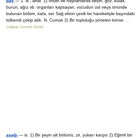
baş
— 1. is., anat. 1) İnsan ve hayvanlarda beyin, göz, kulak,
burun, ağız vb. organları kapsayan, vücudun üst veya önünde
bulunan bölüm, kafa, ser Sağ elinin çevik bir hareketiyle başındaki
tülbendi çekip aldı. N. Cumalı 2) Bir topluluğu yöneten kimse …
Çağatay Osmanlı Sözlük
aşağı
— is. 1) Bir şeyin alt bölümü, zir, yukarı karşıtı 2) Eğimli bir