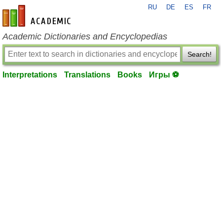
RU
DE
ES
FR
en-academic.com
Academic Dictionaries and Encyclopedias
Search!
Interpretations
Translations
Books
Игры ⚽