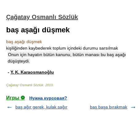
Çağatay Osmanlı Sözlük
baş aşağı düşmek
baş aşağı düşmek
kişiliğinden kaybederek toplum içindeki durumu sarsılmak
Onun için hayatın bütün kanunu, bütün manası bu baş aşağı
düşüşteydi.
-
Y. K. Karaosmanoğlu
Çağatay Osmanlı Sözlük
.
2010
.
Игры ⚽
Нужна курсовая?
baş ağır gerek, kulak sağır
baş başa bırakmak