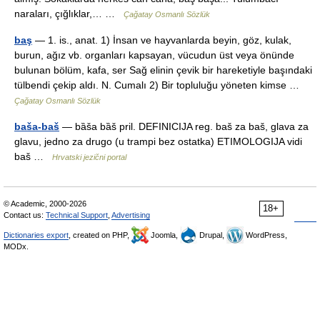
naraları, çığlıklar,… …
Çağatay Osmanlı Sözlük
baş
— 1. is., anat. 1) İnsan ve hayvanlarda beyin, göz, kulak,
burun, ağız vb. organları kapsayan, vücudun üst veya önünde
bulunan bölüm, kafa, ser Sağ elinin çevik bir hareketiyle başındaki
tülbendi çekip aldı. N. Cumalı 2) Bir topluluğu yöneten kimse …
Çağatay Osmanlı Sözlük
baša-baš
— bȁša bȁš pril. DEFINICIJA reg. baš za baš, glava za
glavu, jedno za drugo (u trampi bez ostatka) ETIMOLOGIJA vidi
baš …
Hrvatski jezični portal
© Academic, 2000-2026
18+
Contact us:
Technical Support
,
Advertising
Dictionaries export
, created on PHP,
Joomla,
Drupal,
WordPress,
MODx.