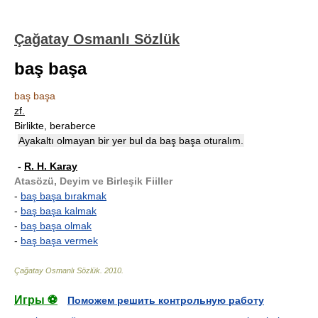
Çağatay Osmanlı Sözlük
baş başa
baş başa
zf.
Birlikte, beraberce
Ayakaltı olmayan bir yer bul da baş başa oturalım.
-
R. H. Karay
Atasözü, Deyim ve Birleşik Fiiller
-
baş başa bırakmak
-
baş başa kalmak
-
baş başa olmak
-
baş başa vermek
Çağatay Osmanlı Sözlük
.
2010
.
Игры ⚽
Поможем решить контрольную работу