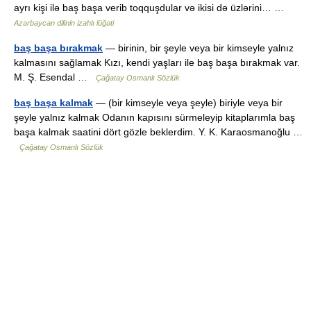
ayrı kişi ilə baş başa verib toqquşdular və ikisi də üzlərini… …
Azərbaycan dilinin izahlı lüğəti
baş başa bırakmak
— birinin, bir şeyle veya bir kimseyle yalnız
kalmasını sağlamak Kızı, kendi yaşları ile baş başa bırakmak var.
M. Ş. Esendal …
Çağatay Osmanlı Sözlük
baş başa kalmak
— (bir kimseyle veya şeyle) biriyle veya bir
şeyle yalnız kalmak Odanın kapısını sürmeleyip kitaplarımla baş
başa kalmak saatini dört gözle beklerdim. Y. K. Karaosmanoğlu …
Çağatay Osmanlı Sözlük