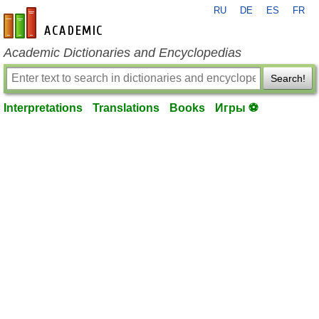
RU
DE
ES
FR
en-academic.com
Academic Dictionaries and Encyclopedias
Search!
Interpretations
Translations
Books
Игры ⚽