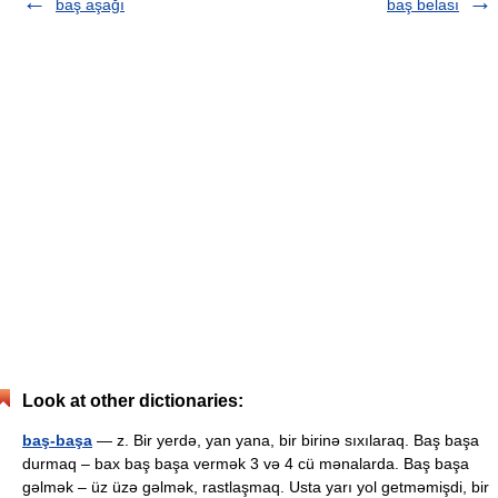
baş aşağı
baş belası
Look at other dictionaries:
baş-başa
— z. Bir yerdə, yan yana, bir birinə sıxılaraq. Baş başa
durmaq – bax baş başa vermək 3 və 4 cü mənalarda. Baş başa
gəlmək – üz üzə gəlmək, rastlaşmaq. Usta yarı yol getməmişdi, bir