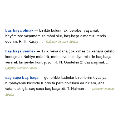
baş başa olmak
— birlikte bulunmak, beraber yaşamak
Keyfimizce yaşamamıza mâni olur, baş başa olmamızı tercih
ederim. R. H. Karay …
Çağatay Osmanlı Sözlük
baş başa vermek
— 1) iki veya daha çok kimse bir kenara çekilip
konuşmak Nahiye müdürü, mebus ve belediye reisi ile baş başa
vererek bir şeyler konuşuyor. R. N. Güntekin 2) dayanışmak …
Çağatay Osmanlı Sözlük
saç saça baş başa
— genellikle kadınlar birbirlerini kıyasıya
hırpalayarak biçimde Kıbrıs ta parti politikası da bir ara, ana
vatandaki gibi saç saça baş başa idi. T. Halman …
Çağatay Osmanlı
Sözlük