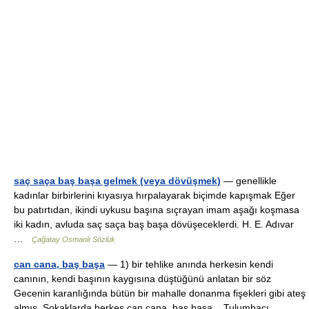
saç saça baş başa gelmek (veya dövüşmek)
— genellikle
kadınlar birbirlerini kıyasıya hırpalayarak biçimde kapışmak Eğer
bu patırtıdan, ikindi uykusu başına sıçrayan imam aşağı koşmasa
iki kadın, avluda saç saça baş başa dövüşeceklerdi. H. E. Adıvar
…
Çağatay Osmanlı Sözlük
can cana, baş başa
— 1) bir tehlike anında herkesin kendi
canının, kendi başının kaygısına düştüğünü anlatan bir söz
Gecenin karanlığında bütün bir mahalle donanma fişekleri gibi ateş
almış. Sokaklarda herkes can cana, baş başa... Tulumbacı