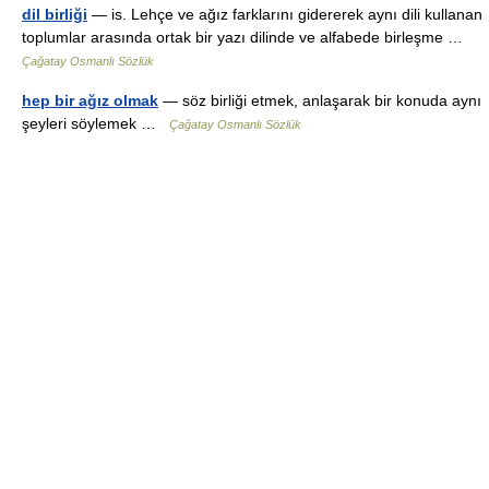
dil birliği
— is. Lehçe ve ağız farklarını gidererek aynı dili kullanan
toplumlar arasında ortak bir yazı dilinde ve alfabede birleşme …
Çağatay Osmanlı Sözlük
hep bir ağız olmak
— söz birliği etmek, anlaşarak bir konuda aynı
şeyleri söylemek …
Çağatay Osmanlı Sözlük