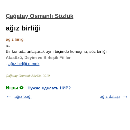
Çağatay Osmanlı Sözlük
ağız birliği
ağız birliği
is.
Bir konuda anlaşarak aynı biçimde konuşma, söz birliği
Atasözü, Deyim ve Birleşik Fiiller
-
ağız birliği etmek
Çağatay Osmanlı Sözlük
.
2010
.
Игры ⚽
Нужно сделать НИР?
ağız bağı
ağız dalaşı