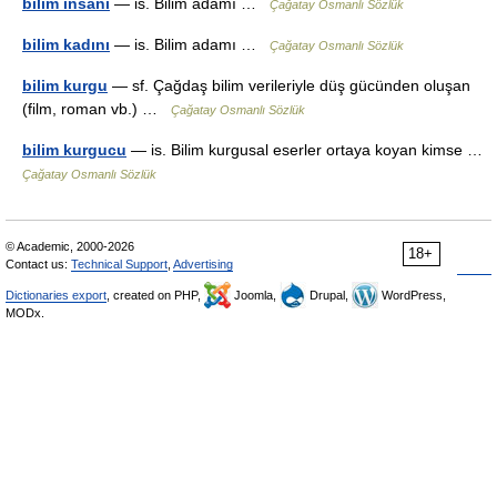
bilim insanı
— is. Bilim adamı …
Çağatay Osmanlı Sözlük
bilim kadını
— is. Bilim adamı …
Çağatay Osmanlı Sözlük
bilim kurgu
— sf. Çağdaş bilim verileriyle düş gücünden oluşan
(film, roman vb.) …
Çağatay Osmanlı Sözlük
bilim kurgucu
— is. Bilim kurgusal eserler ortaya koyan kimse …
Çağatay Osmanlı Sözlük
© Academic, 2000-2026
18+
Contact us:
Technical Support
,
Advertising
Dictionaries export
, created on PHP,
Joomla,
Drupal,
WordPress,
MODx.