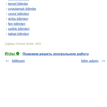
-
temel bilimler
-
uygulamalı bilimler
-
çevre bilimleri
-
doğa bilimleri
-
fen bilimleri
-
sağlık bilimleri
-
tabiat bilimleri
Çağatay Osmanlı Sözlük
.
2010
.
Игры ⚽
Поможем решить контрольную работу
bililtizam
bilim adamı