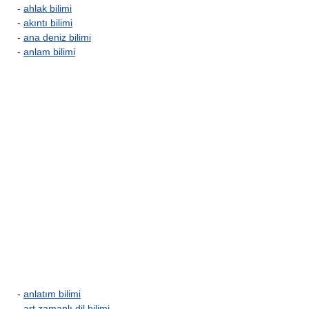
-
ahlak bilimi
-
akıntı bilimi
-
ana deniz bilimi
-
anlam bilimi
-
anlatım bilimi
-
art zamanlı dil bilimi