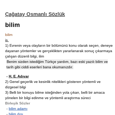
Çağatay Osmanlı Sözlük
bilim
bilim
is.
1)
Evrenin veya olayların bir bölümünü konu olarak seçen, deneye
dayanan yöntemler ve gerçeklikten yararlanarak sonuç çıkarmaya
çalışan düzenli bilgi, ilim
Benim sizden istediğim Türkçe yardım, bazı eski yazılı bilim ve
tarih gibi ciddi eserleri bana okumanızdır.
-
H. E. Adıvar
2)
Genel geçerlik ve kesinlik nitelikleri gösteren yöntemli ve
dizgesel bilgi
3)
Belli bir konuyu bilme isteğinden yola çıkan, belli bir amaca
yönelen bir bilgi edinme ve yöntemli araştırma süreci
Birleşik Sözler
-
bilim adamı
-
bilim dışı