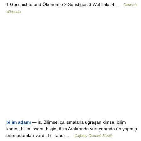
1 Geschichte und Ökonomie 2 Sonstiges 3 Weblinks 4 …
Deutsch
Wikipedia
bilim adamı
— is. Bilimsel çalışmalarla uğraşan kimse, bilim
kadını, bilim insanı, bilgin, âlim Aralarında yurt çapında ün yapmış
bilim adamları vardı. H. Taner …
Çağatay Osmanlı Sözlük