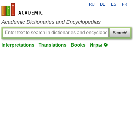
RU
DE
ES
FR
en-academic.com
Academic Dictionaries and Encyclopedias
Search!
Interpretations
Translations
Books
Игры ⚽